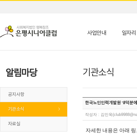
사업안내
일자리
기관소식
알림마당
공지사항
한국노인인력개발원 ‘#덕분에
기관소식
작성자 : 김민욱(club9988@na
자료실
자세한 내용은 아래 링