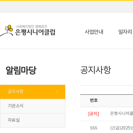
사업안내
일자리
공지사항
알림마당
공지사항
번호
기관소식
은평시니어클
[공지]
자료실
555
(긴급)202