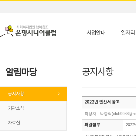
사업안내
일자리
공지사항
알림마당
공지사항
2022년 결산서 공고
기관소식
작성자 : 박종혁(club9988@na
자료실
파일첨부
2022