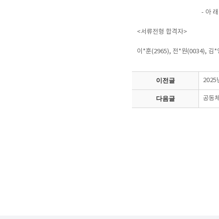
- 아 래 
<서류전형 합격자>
이*훈(2965), 전*원(0034), 김
이전글
202
다음글
공동체