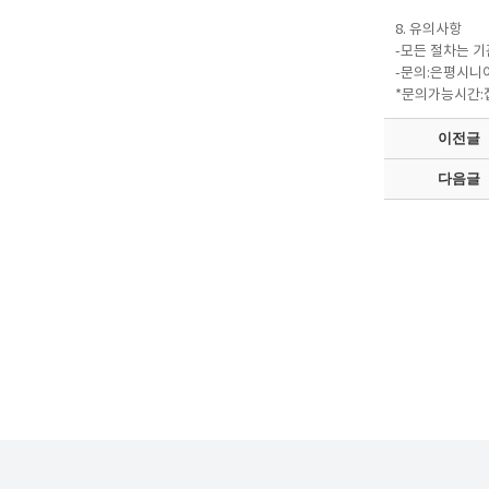
8. 유의사항
-모든 절차는 
-문의:은평시니어클
*문의가능시간:접
이전글
다음글