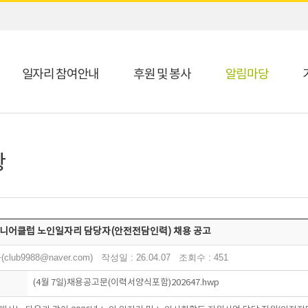
일자리 참여안내
후원 및 봉사
알림마당
항
시니어클럽 노인일자리 담당자(안전전담인력) 채용 공고
lub9988@naver.com) 작성일 : 26.04.07 조회수 : 451
(4월 7일)채용공고문(이력서양식포함)202647.hwp