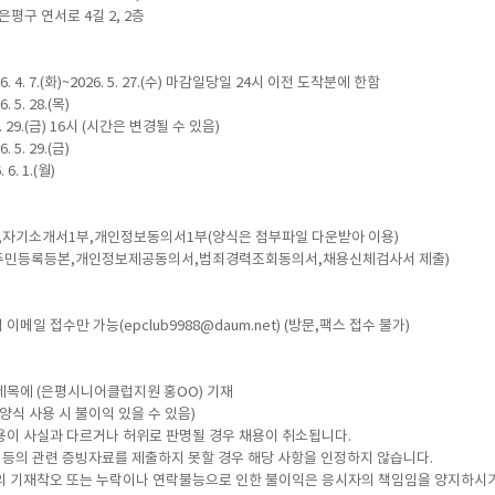
 연서로 4길 2, 2층
6. 4. 7.(화)~2026. 5. 27.(수) 마감일당일 24시 이전 도착분에 한함
 5. 28.(목)
 5. 29.(금) 16시 (시간은 변경될 수 있음)
 5. 29.(금)
 6. 1.(월)
,자기소개서1부,개인정보동의서1부(양식은 첨부파일 다운받아 이용)
주민등록등본,개인정보제공동의서,범죄경력조회동의서,채용신체검사서 제출)
메일 접수만 가능(epclub9988@daum.net) (방문,팩스 접수 불가)
제목에 (은평시니어클럽지원 홍OO) 기재
양식 사용 시 불이익 있을 수 있음)
용이 사실과 다르거나 허위로 판명될 경우 채용이 취소됩니다.
력 등의 관련 증빙자료를 제출하지 못할 경우 해당 사항을 인정하지 않습니다.
의 기재착오 또는 누락이나 연락불능으로 인한 불이익은 응시자의 책임임을 양지하시기