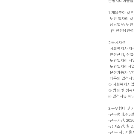
은평시니어클럽에
1.채용분야 및 
-노인 일자리 
-담당업무: 노인
(안전전담인력 –
2.응시자격
-사회복지사 자
-안전관리, 산업
-노인일자리 사
-노인일자리사업
-운전가능자 우
-다음의 결격사유
① 사회복지사업
② 범죄 및 성폭
※ 결격사유 해당
3.근무형태 및 
-근무형태:주5일,
-근무기간: 2026
-급여조건: 월 2
-근 무 지 : 서