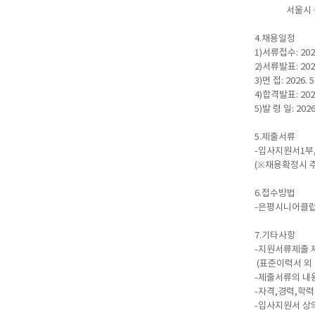
서울시 은평구
4.채용일정
1)서류접수: 202
2)서류발표: 2026.
3)면 접: 2026.
4)합격발표: 2026.
5)발 령 일: 2026.
5.제출서류
-입사지원서1부
(※채용확정시 
6.접수방법
-은평시니어클럽 이
7.기타사항
-지원서류제출 
(표준이력서 외 
-제출서류의 내
-자격,경력,학
-입사지원서 상