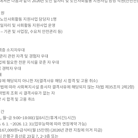
서는 다음과 같이 2026년 노인 일자리 및 노인사회활동 지원사업 담당 직원(안전전
인원
및 노인사회활동 지원사업 담당자 1명
 일자리 및 사회활동 지원사업 운영
 기관 및 사업장, 수요처 안전관리 등)
격증 소지자우대
관리 관련 자격 및 경험자 우대
업에 필요한 전문 지식을 갖춘 자 우대
 경력자 우대
대
에 해당되지 아니한 자(결격사유 해당 시 합격 및 고용 취소)
법에 따라 사회복지시설 종사자 결격사유에 해당되지 않는 자(법 제35조의 2제2항)
력범죄 조회 시 결격사유가 없는 자
 시 합격 및 고용 취소
기간
 월~금 9:00~18:00(1일8시간/휴게시간1시간)
. 6. 1. ~2026. 12. 31(업무능력에 따라 연장계약 가능)
,167,000원+급식비(월 15만원) (2026년 관련 지침에 의거 지급)
울시 은평구 증산로 23길 7, 2~3층 또는