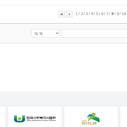
/
/
/
/
/
/
/
/
/
1
2
3
4
5
6
7
8
9
10