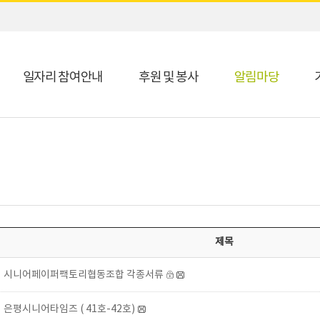
일자리 참여안내
후원 및 봉사
알림마당
제목
시니어페이퍼팩토리협동조합 각종서류
은평시니어타임즈 ( 41호-42호)